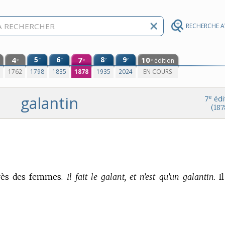
RECHERCHE 
4
5
6
7
8
9
10
e
e
e
e
édition
e
e
e
0
1762
1798
1835
1878
1935
2024
EN COURS
galantin
e
7
édi
(187
rès des femmes.
Il fait le galant, et n’est qu’un galantin.
Il