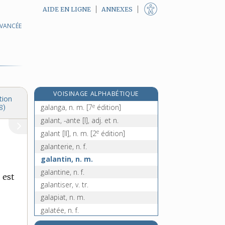
AIDE EN LIGNE
ANNEXES
AVANCÉE
galactose, n. m.
galago, n. m.
galalithe, n. f.
galamment, adv.
galandage, n. m.
VOISINAGE ALPHABÉTIQUE
galande, n. f.
tion
e
galanga, n. m.
[7
édition]
8)
galant, -ante [I], adj. et n.
e
galant [II], n. m.
[2
édition]
galanterie, n. f.
galantin, n. m.
galantine, n. f.
 est
galantiser, v. tr.
galapiat, n. m.
galatée, n. f.
galathée, n. f.