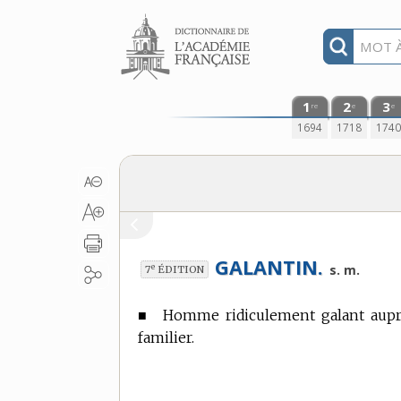
Aller au contenu
1
2
3
re
e
e
1694
1718
174
GALANTIN.
e
s. m.
7
ÉDITION
■
Homme ridiculement galant aup
familier.