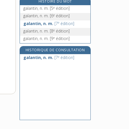
HISTOIRE DU MOT
galaxie, n. f.
e
galantin, n. m.
[5
édition]
e
galbanum [I], n. m.
[7
édition]
e
galantin, n. m.
[6
édition]
e
galbanum [II]
[5
édition]
e
galantin, n. m.
[7
édition]
galbe, n. m.
e
galantin, n. m.
[8
édition]
e
galantin, n. m.
[9
édition]
HISTORIQUE DE CONSULTATION
e
galantin, n. m.
[7
édition]