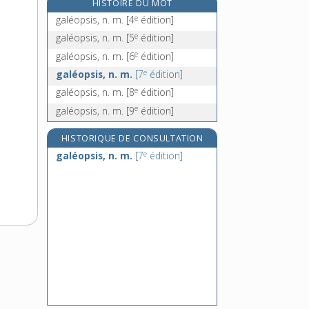
HISTOIRE DU MOT
galet, n. m.
e
galéopsis, n. m.
[4
édition]
galetas, n. m.
e
galéopsis, n. m.
[5
édition]
galeter, v. tr.
e
galéopsis, n. m.
[6
édition]
galette, n. f.
e
galéopsis, n. m.
[7
édition]
e
galéopsis, n. m.
[8
édition]
e
galéopsis, n. m.
[9
édition]
HISTORIQUE DE CONSULTATION
e
galéopsis, n. m.
[7
édition]