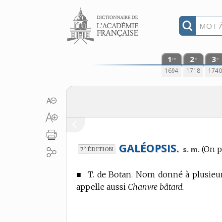
Aller au contenu
1
2
3
re
e
e
1694
1718
174
GALÉOPSIS.
(On p
e
s. m.
7
ÉDITION
■
T. de Botan.
Nom donné à plusieurs
appelle aussi
Chanvre bâtard.