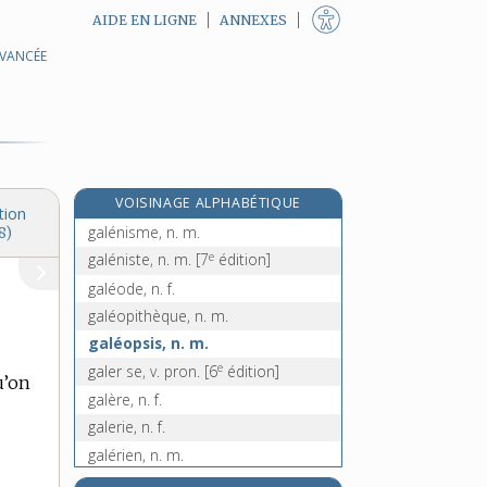
AIDE EN LIGNE
ANNEXES
AVANCÉE
e
galefretier, n. m.
[5
édition]
galéga, n. m.
galéjade, n. f.
galéjer, v. intr.
galène, n. f.
VOISINAGE ALPHABÉTIQUE
galénique, adj.
tion
galénisme, n. m.
8)
e
galéniste, n. m.
[7
édition]
galéode, n. f.
galéopithèque, n. m.
galéopsis, n. m.
e
galer se, v. pron.
[6
édition]
u’on
galère, n. f.
galerie, n. f.
galérien, n. m.
galerne, n. f.