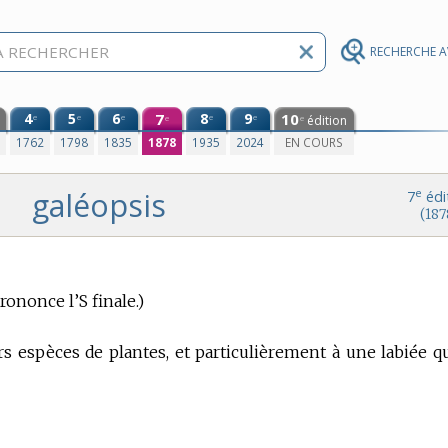
RECHERCHE 
4
5
6
7
8
9
10
e
e
e
e
e
édition
e
e
0
1762
1798
1835
1878
1935
2024
EN COURS
galéopsis
e
7
édi
(187
rononce l’S finale.)
 espèces de plantes, et particulièrement à une labiée q