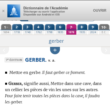
Aller au contenu
Dictionnaire de l’Académie
OUVRIR
×
Télécharger ou ouvrir l’application
Disponible sur Android et iOS
1
2
3
4
5
6
7
8
9
10
e
e
e
e
e
e
e
re
e
e
1694
1718
1740
1762
1798
1835
1878
1935
2024
E.C.
gerber
GERBER.
e
v. a.
7
ÉDITION
■
Mettre en gerbe.
Il faut gerber ce froment.
Gerber,
■
signifie aussi, Mettre dans une cave, dans
un cellier les pièces de vin les unes sur les autres.
Pour faire tenir toutes les pièces dans la cave, il faudra
les gerber.