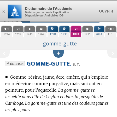
Aller au contenu
Dictionnaire de l’Académie
OUVRIR
×
Télécharger ou ouvrir l’application
Disponible sur Android et iOS
1
2
3
4
5
6
7
8
9
10
e
e
e
re
e
e
e
e
e
e
1694
1718
1740
1762
1798
1835
1878
1935
2024
E.C.
gomme-gutte
GOMME-GUTTE.
e
s. f.
7
ÉDITION
■
Gomme-résine, jaune, âcre, amère, qui s’emploie
en médecine comme purgative, mais surtout en
peinture, pour l’aquarelle.
La gomme-gutte se
recueille dans l’île de Ceylan et dans la presqu’île de
Camboge. La gomme-gutte est une des couleurs jaunes
les plus pures.