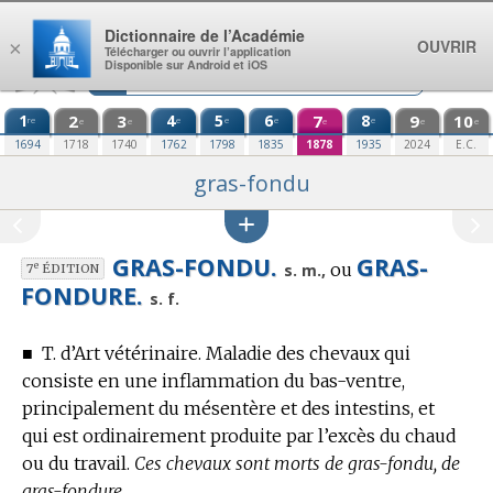
Aller au contenu
Dictionnaire de l’Académie
OUVRIR
×
Télécharger ou ouvrir l’application
Disponible sur Android et iOS
1
2
3
4
5
6
7
8
9
10
re
e
e
e
e
e
e
e
e
e
1694
1718
1740
1762
1798
1835
1878
1935
2024
E.C.
gras-fondu
GRAS-FONDU.
GRAS-
ou
e
s. m.,
7
ÉDITION
FONDURE.
s. f.
■
T. d’Art vétérinaire.
Maladie des chevaux qui
consiste en une inflammation du bas-ventre,
principalement du mésentère et des intestins, et
qui est ordinairement produite par l’excès du chaud
ou du travail.
Ces chevaux sont morts de gras-fondu, de
gras-fondure.