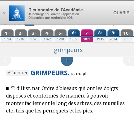
Aller au contenu
Dictionnaire de l’Académie
OUVRIR
×
Télécharger ou ouvrir l’application
Disponible sur Android et iOS
1
2
3
4
5
6
7
8
9
10
e
e
e
re
e
e
e
e
e
e
1694
1718
1740
1762
1798
1835
1878
1935
2024
E.C.
grimpeurs
GRIMPEURS.
e
s. m. pl.
7
ÉDITION
■
T. d’Hist. nat.
Ordre d’oiseaux qui ont les doigts
disposés et conformés de manière à pouvoir
monter facilement le long des arbres, des murailles,
etc., tels que les perroquets et les pics.