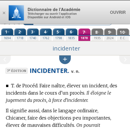
Aller au contenu
Dictionnaire de l’Académie
OUVRIR
×
Télécharger ou ouvrir l’application
Disponible sur Android et iOS
1
2
3
4
5
6
7
8
9
10
re
e
e
e
e
e
e
e
e
e
1694
1718
1740
1762
1798
1835
1878
1935
2024
E.C.
incidenter
INCIDENTER.
e
v. n.
7
ÉDITION
■
T. de Procéd.
Faire naître, élever un incident, des
incidents dans le cours d’un procès.
Il éloigne le
jugement du procès, à force d’incidenter.
Il signifie aussi, dans le langage ordinaire,
Chicaner, faire des objections peu importantes,
élever de mauvaises difficultés.
On pourrait