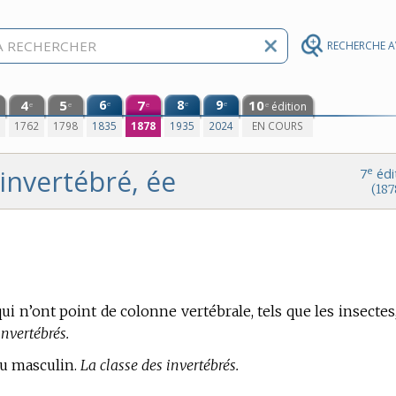
RECHERCHE 
4
5
6
7
8
9
10
e
e
e
édition
e
e
e
e
0
1762
1798
1835
1878
1935
2024
EN COURS
invertébré, ée
e
7
édi
(187
ui n’ont point de colonne vertébrale, tels que les insectes,
nvertébrés.
au masculin.
La classe des invertébrés.