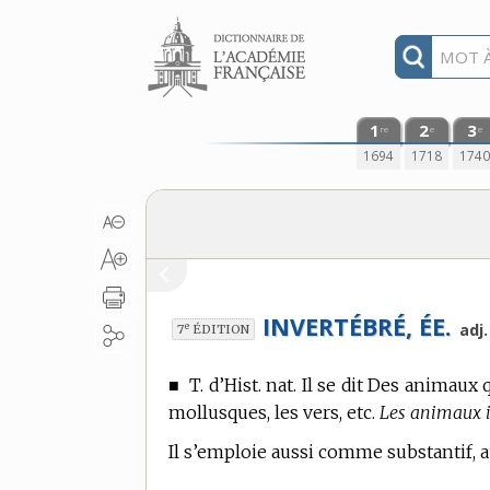
Aller au contenu
1
2
3
re
e
e
1694
1718
174
INVERTÉBRÉ, ÉE.
e
adj.
7
ÉDITION
■
T. d’Hist. nat.
Il se dit Des animaux q
mollusques, les vers, etc.
Les animaux i
Il s’emploie aussi comme substantif, 