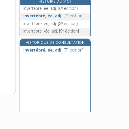
HISTOIRE DU MOT
investissement, n. m.
e
invertébré, ée, adj.
[6
édition]
investisseur, n. m.
e
invertébré, ée, adj.
[7
édition]
investiture, n. f.
e
invertébré, ée, adj.
[8
édition]
invétéré, -ée, adj.
e
invertébré, -ée, adj.
[9
édition]
HISTORIQUE DE CONSULTATION
e
invertébré, ée, adj.
[7
édition]