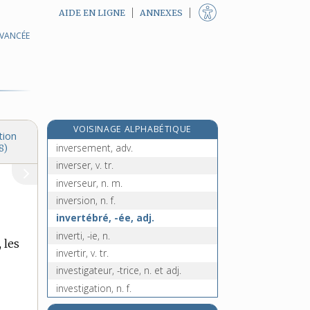
AIDE EN LIGNE
ANNEXES
AVANCÉE
inventivité, n. f.
inventorier, v. tr.
invérifiable, adj.
invérifié, -ée, adj.
inversable, adj.
VOISINAGE ALPHABÉTIQUE
inverse, adj.
tion
inversement, adv.
8)
inverser, v. tr.
inverseur, n. m.
inversion, n. f.
invertébré, -ée, adj.
inverti, -ie, n.
 les
invertir, v. tr.
investigateur, -trice, n. et adj.
investigation, n. f.
investir, v. tr.