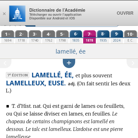
Aller au contenu
Dictionnaire de l’Académie
OUVRIR
×
Télécharger ou ouvrir l’application
Disponible sur Android et iOS
1
2
3
4
5
6
7
8
9
10
e
e
e
re
e
e
e
e
e
e
1694
1718
1740
1762
1798
1835
1878
1935
2024
E.C.
lamellé, ée
LAMELLÉ, ÉE,
et plus souvent
e
7
ÉDITION
LAMELLEUX, EUSE.
(On fait sentir les deux
adj.
L.)
■
T. d’Hist. nat.
Qui est garni de lames ou feuillets,
ou Qui se laisse diviser en lames, en feuilles.
Le
chapeau de certains champignons est lamellé en
dessous. Le talc est lamelleux. L’ardoise est une pierre
lamelleuse.