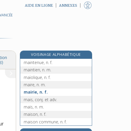
AIDE EN LIGNE
ANNEXES
AVANCÉE
maint, mainte, adj. indéf.
e
maintefois, adv.
[3
édition]
maintenance, n. f.
maintenant, adv.
mainteneur, n. m.
VOISINAGE ALPHABÉTIQUE
maintenir, v. tr.
tion
maintenue, n. f.
8)
maintien, n. m.
maïolique, n. f.
maire, n. m.
mairie, n. f.
mais, conj. et adv.
maïs, n. m.
maison, n. f.
maison commune, n. f.
ur
e
[5
édition]