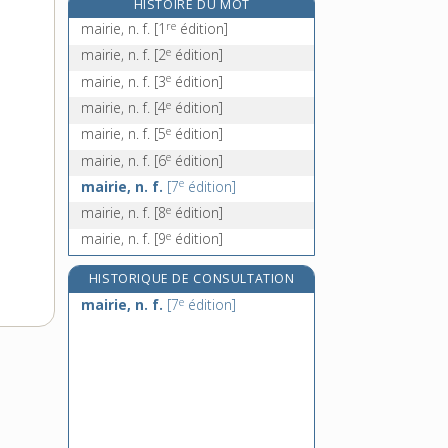
HISTOIRE DU MOT
maisonnée, n. f.
re
mairie, n. f.
[1
édition]
maisonnette, n. f.
e
mairie, n. f.
[2
édition]
maistrance, n. f.
e
mairie, n. f.
[3
édition]
maître, maîtresse [I], n.
e
mairie, n. f.
[4
édition]
maître, maîtresse [II], adj.
e
mairie, n. f.
[5
édition]
e
mairie, n. f.
[6
édition]
e
mairie, n. f.
[7
édition]
e
mairie, n. f.
[8
édition]
e
mairie, n. f.
[9
édition]
HISTORIQUE DE CONSULTATION
e
mairie, n. f.
[7
édition]