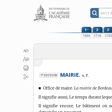
Aller au contenu
1
2
3
re
e
e
1694
1718
174
MAIRIE.
e
s. f.
7
ÉDITION
■
Office de maire.
La mairie de Bordeau
Il signifie aussi, Le temps durant lequ
Il signifie encore, Le bâtiment où s