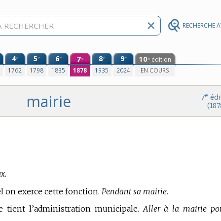
RECHERCHE 
4
5
6
7
8
9
10
e
e
e
e
e
édition
e
e
0
1762
1798
1835
1878
1935
2024
EN COURS
mairie
e
7
édi
(187
x.
el on exerce cette fonction.
Pendant sa mairie.
e tient l’administration municipale.
Aller à la mairie po