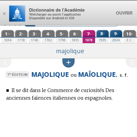
Aller au contenu
Dictionnaire de l’Académie
OUVRIR
×
Télécharger ou ouvrir l’application
Disponible sur Android et iOS
1
2
3
4
5
6
7
8
9
10
e
e
re
e
e
e
e
e
e
e
1694
1718
1740
1762
1798
1835
1878
1935
2024
E.C.
majolique
MAJOLIQUE
MAÏOLIQUE.
ou
e
s. f.
7
ÉDITION
■
Il se dit
dans le Commerce
de curiosités Des
anciennes faïences italiennes ou espagnoles.