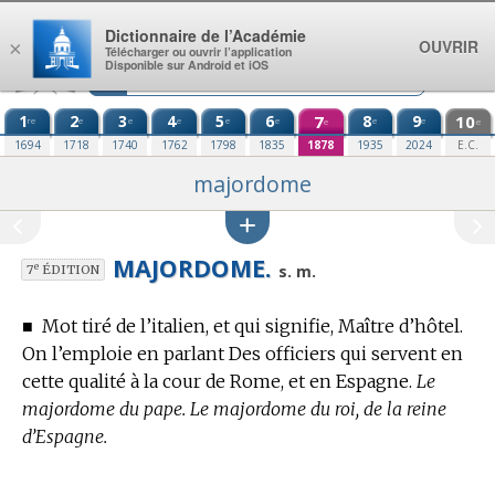
Aller au contenu
Dictionnaire de l’Académie
OUVRIR
×
Télécharger ou ouvrir l’application
Disponible sur Android et iOS
1
2
3
4
5
6
7
8
9
10
re
e
e
e
e
e
e
e
e
e
1694
1718
1740
1762
1798
1835
1878
1935
2024
E.C.
majordome
MAJORDOME.
e
s. m.
7
ÉDITION
■
Mot tiré de l’italien, et qui signifie, Maître d’hôtel.
On l’emploie en parlant Des officiers qui servent en
cette qualité à la cour de Rome, et en Espagne.
Le
majordome du pape. Le majordome du roi, de la reine
d’Espagne.