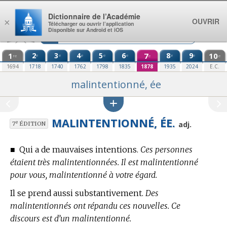
Aller au contenu
Dictionnaire de l’Académie
OUVRIR
×
Télécharger ou ouvrir l’application
Disponible sur Android et iOS
1
2
3
4
5
6
7
8
9
10
e
e
e
e
e
e
e
re
e
e
1694
1718
1740
1762
1798
1835
1878
1935
2024
E.C.
malintentionné, ée
MALINTENTIONNÉ, ÉE.
e
adj.
7
ÉDITION
■
Qui a de mauvaises intentions.
Ces personnes
étaient très malintentionnées. Il est malintentionné
pour vous, malintentionné à votre égard.
Il se prend aussi substantivement.
Des
malintentionnés ont répandu ces nouvelles. Ce
discours est d’un malintentionné.