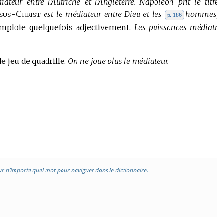
ateur entre l’Autriche et l’Angleterre. Napoléon prit le titr
ésus-Christ
est le médiateur entre Dieu et les
hommes,
p. 186
mploie quelquefois adjectivement.
Les puissances médiatr
e jeu de quadrille.
On ne joue plus le médiateur.
ur n’importe quel mot pour naviguer dans le dictionnaire.