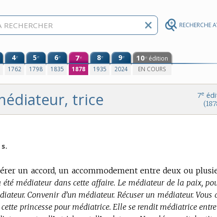
RECHERCHE 
4
5
6
7
8
9
10
e
e
e
e
e
édition
e
e
0
1762
1798
1835
1878
1935
2024
EN COURS
édiateur, trice
e
7
édi
(187
s.
opérer un accord, un accommodement entre deux ou plusi
a été médiateur dans cette affaire. Le médiateur de la paix, pou
r médiateur. Convenir d’un médiateur. Récuser un médiateur. Vous
cette princesse pour médiatrice. Elle se rendit médiatrice entre