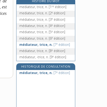
e de
HISTOIRE DU MOT
médiatiser [I], v. tr.
re
 est
mediateur, trice, n.
[1
édition]
médiatiser [II], v. tr.
e
mediateur, trice, n.
[2
édition]
ices
médiator, n. m.
e
médiateur, trice, n.
[3
édition]
médiatrice, n. f.
e
médiateur, trice, n.
[4
édition]
e
médiateur, trice, n.
[5
édition]
e
médiateur, trice, n.
[6
édition]
e
médiateur, trice, n.
[7
édition]
e
médiateur, trice, n.
[8
édition]
e
médiateur, -trice, n.
[9
édition]
HISTORIQUE DE CONSULTATION
e
médiateur, trice, n.
[7
édition]