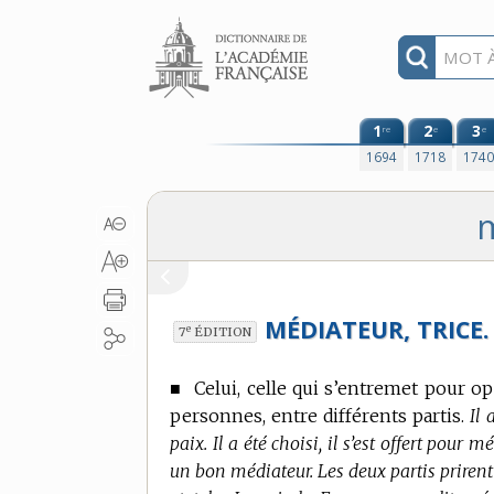
Aller au contenu
1
2
3
re
e
e
1694
1718
174
m
MÉDIATEUR, TRICE.
e
7
ÉDITION
■
Celui, celle qui s’entremet pour 
personnes, entre différents partis.
Il 
paix. Il a été choisi, il s’est offert pou
un bon médiateur. Les deux partis prirent 