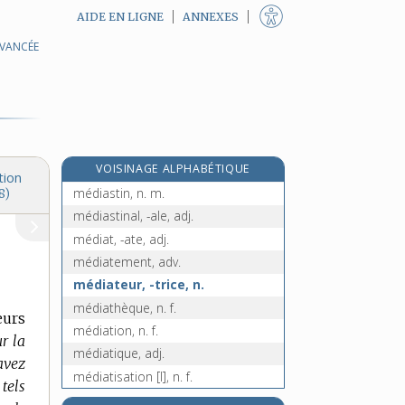
AIDE EN LIGNE
ANNEXES
AVANCÉE
média, n. m.
médial, -ale, adj.
médian, -ane, adj. et n. f.
e
médiane, adj. f.
[4
édition]
médianoche, n. m.
VOISINAGE ALPHABÉTIQUE
médiante, n. f.
tion
médiastin, n. m.
8)
médiastinal, -ale, adj.
médiat, -ate, adj.
médiatement, adv.
médiateur, -trice, n.
médiathèque, n. f.
eurs
médiation, n. f.
r la
médiatique, adj.
 avez
médiatisation [I], n. f.
 tels
médiatisation [II], n. f.