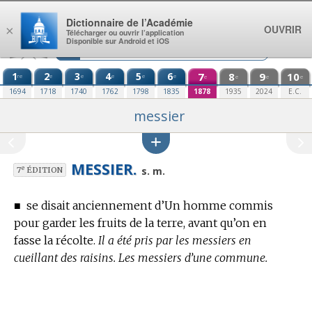
Aller au contenu
Dictionnaire de l’Académie
OUVRIR
×
Télécharger ou ouvrir l’application
Disponible sur Android et iOS
1
2
3
4
5
6
7
8
9
10
re
e
e
e
e
e
e
e
e
e
1694
1718
1740
1762
1798
1835
1878
1935
2024
E.C.
messier
MESSIER.
e
s. m.
7
ÉDITION
■
se disait anciennement d’Un homme commis
pour garder les fruits de la terre, avant qu’on en
fasse la récolte.
Il a été pris par les messiers en
cueillant des raisins. Les messiers d’une commune.