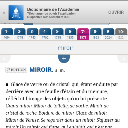
Aller au contenu
Dictionnaire de l’Académie
OUVRIR
×
Télécharger ou ouvrir l’application
Disponible sur Android et iOS
1
2
3
4
5
6
7
8
9
10
re
e
e
e
e
e
e
e
e
e
1694
1718
1740
1762
1798
1835
1878
1935
2024
E.C.
miroir
MIROIR.
e
s. m.
7
ÉDITION
■
Glace de verre ou de cristal, qui, étant enduite par
derrière avec une feuille d’étain et du mercure,
réfléchit l’image des objets qu’on lui présente.
Grand miroir. Miroir de toilette, de poche. Miroir de
cristal de roche. Bordure de miroir. Glace de miroir.
Miroir de Venise. Se regarder dans un miroir. S’ajuster au
miroir. Un miroir qui flatte, qui enlaidit, qui n’est pas