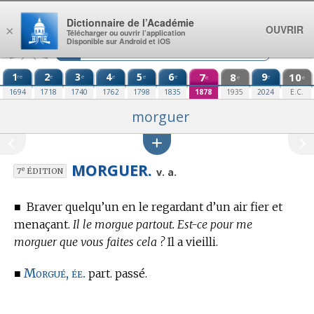
Aller au contenu
Dictionnaire de l’Académie
OUVRIR
×
Télécharger ou ouvrir l’application
Disponible sur Android et iOS
1
2
3
4
5
6
7
8
9
10
re
e
e
e
e
e
e
e
e
e
1694
1718
1740
1762
1798
1835
1878
1935
2024
E.C.
morguer
MORGUER.
e
v. a.
7
ÉDITION
■
Braver quelqu’un en le regardant d’un air fier et
menaçant.
Il le morgue partout. Est-ce pour me
morguer que vous faites cela ?
Il a vieilli.
Morgué, ée.
■
part. passé.