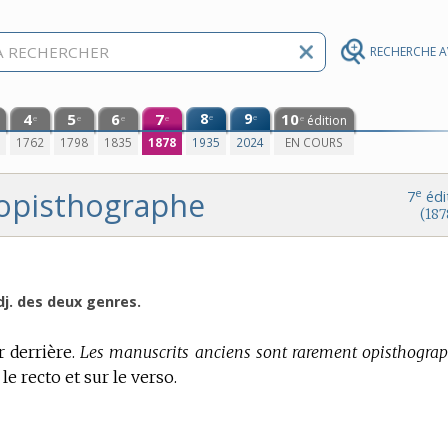
RECHERCHE 
4
5
6
7
8
9
10
e
e
édition
e
e
e
e
e
0
1762
1798
1835
1878
1935
2024
EN COURS
opisthographe
e
7
édi
(187
dj. des deux genres.
r derrière.
Les manuscrits anciens sont rarement opisthograp
 le recto et sur le verso.