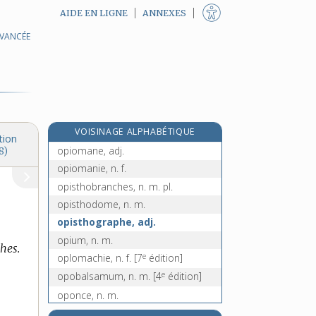
AIDE EN LIGNE
ANNEXES
AVANCÉE
opiniâtre, adj.
opiniâtrement, adv.
opiniâtrer (s'), v. pron.
opiniâtreté, n. f.
opinion, n. f.
VOISINAGE ALPHABÉTIQUE
opioïde, adj.
tion
opiomane, adj.
8)
opiomanie, n. f.
opisthobranches, n. m. pl.
opisthodome, n. m.
opisthographe, adj.
opium, n. m.
hes.
e
oplomachie, n. f.
[7
édition]
e
opobalsamum, n. m.
[4
édition]
oponce, n. m.
opopanax, n. m.