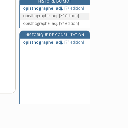
HISTOIRE DU MOT
opossum, n. m.
e
opisthographe, adj.
[7
édition]
opothérapie, n. f.
e
opisthographe, adj.
[8
édition]
oppidum, n. m.
e
opisthographe, adj.
[9
édition]
opportun, -une, adj.
HISTORIQUE DE CONSULTATION
e
opisthographe, adj.
[7
édition]