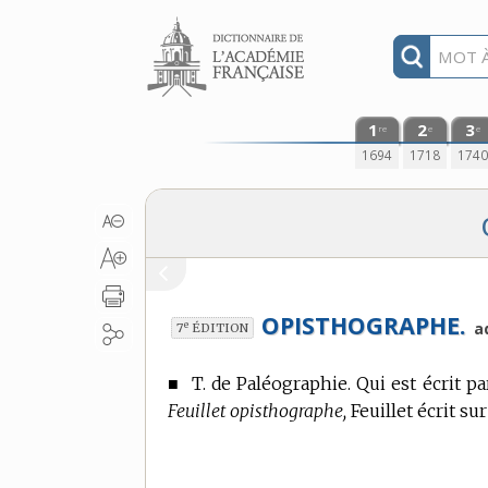
Aller au contenu
1
2
3
re
e
e
1694
1718
174
OPISTHOGRAPHE.
e
a
7
ÉDITION
■
T. de Paléographie.
Qui est écrit pa
Feuillet opisthographe,
Feuillet écrit sur