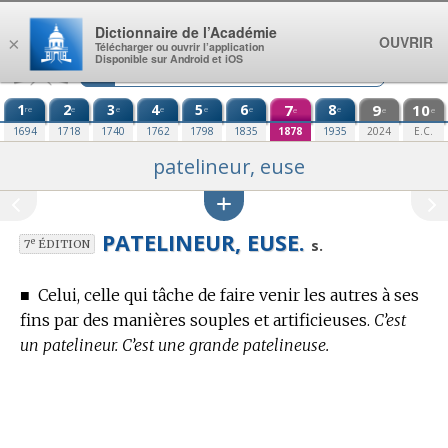
Aller au contenu
Dictionnaire de l’Académie
OUVRIR
×
Télécharger ou ouvrir l’application
Disponible sur Android et iOS
1
2
3
4
5
6
7
8
9
10
re
e
e
e
e
e
e
e
e
e
1694
1718
1740
1762
1798
1835
1878
1935
2024
E.C.
patelineur, euse
PATELINEUR, EUSE.
e
s.
7
ÉDITION
■
Celui, celle qui tâche de faire venir les autres à ses
fins par des manières souples et artificieuses.
C’est
un patelineur. C’est une grande patelineuse.