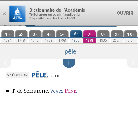
Aller au contenu
Dictionnaire de l’Académie
OUVRIR
×
Télécharger ou ouvrir l’application
Disponible sur Android et iOS
1
2
3
4
5
6
7
8
9
10
e
re
e
e
e
e
e
e
e
e
1694
1718
1740
1762
1798
1835
1878
1935
2024
E.C.
pêle
PÊLE.
e
s. m.
7
ÉDITION
■
T. de Serrurerie.
Pêne
.
Voyez