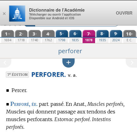
Aller au contenu
Dictionnaire de l’Académie
OUVRIR
×
Télécharger ou ouvrir l’application
Disponible sur Android et iOS
1
2
3
4
5
6
7
8
9
10
e
e
e
e
re
e
e
e
e
e
1694
1718
1740
1762
1798
1835
1878
1935
2024
E.C.
perforer
PERFORER.
e
v. a.
7
ÉDITION
■
Percer.
Perforé, ée.
■
part. passé.
En Anat.,
Muscles perforés,
Muscles qui donnent passage aux tendons des
muscles perforants.
Estomac perforé. Intestins
perforés.