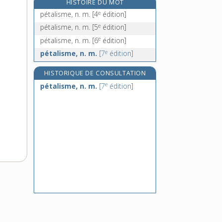
HISTOIRE DU MOT
pétarder, v. tr.
e
pétalisme, n. m.
[4
édition]
e
pétardier, n. m.
[7
édition]
e
pétalisme, n. m.
[5
édition]
pétase, n. m.
e
pétalisme, n. m.
[6
édition]
e
petasite, n. m.
[5
édition]
e
pétalisme, n. m.
[7
édition]
HISTORIQUE DE CONSULTATION
e
pétalisme, n. m.
[7
édition]