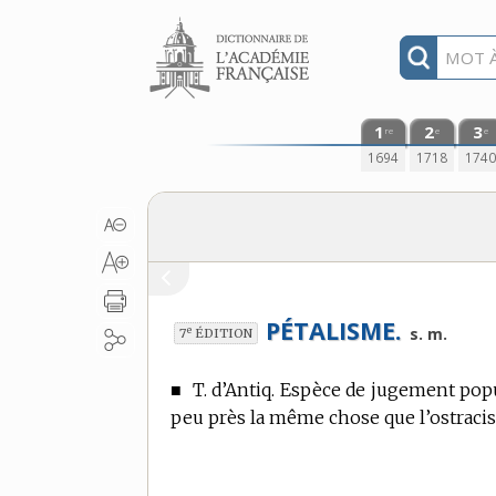
Aller au contenu
1
2
3
re
e
e
1694
1718
174
PÉTALISME.
e
s. m.
7
ÉDITION
■
T. d’Antiq.
Espèce de jugement popula
peu près la même chose que l’ostraci