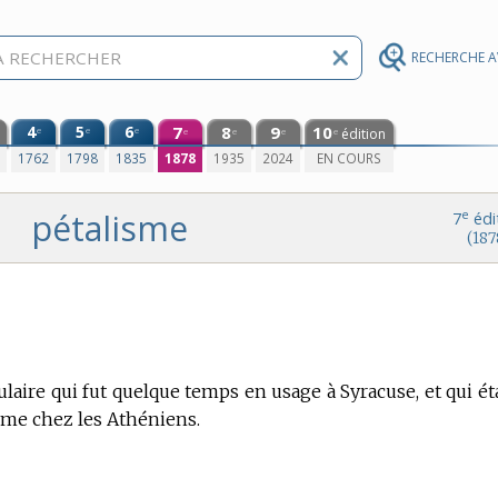
RECHERCHE 
4
5
6
7
8
9
10
e
e
e
édition
e
e
e
e
0
1762
1798
1835
1878
1935
2024
EN COURS
pétalisme
e
7
édi
(187
ire qui fut quelque temps en usage à Syracuse, et qui éta
sme chez les Athéniens.