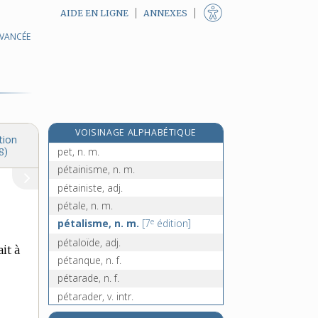
AIDE EN LIGNE
ANNEXES
pestiféré, -ée, adj. et n.
AVANCÉE
pestilence, n. f.
pestilent, -ente, adj.
pestilentiel, -ielle, adj.
pestilentieux, euse, adj.
e
[5
édition]
VOISINAGE ALPHABÉTIQUE
pesto, n. m.
tion
pet, n. m.
8)
pétainisme, n. m.
pétainiste, adj.
pétale, n. m.
e
pétalisme, n. m.
[7
édition]
pétaloïde, adj.
it à
pétanque, n. f.
pétarade, n. f.
pétarader, v. intr.
pétard, n. m.