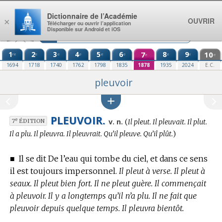
Aller au contenu
Dictionnaire de l’Académie
OUVRIR
×
Télécharger ou ouvrir l’application
Disponible sur Android et iOS
1
2
3
4
5
6
7
8
9
10
re
e
e
e
e
e
e
e
e
e
1694
1718
1740
1762
1798
1835
1878
1935
2024
E.C.
pleuvoir
PLEUVOIR.
Conjugaison
e
v. n.
(
Il pleut. Il pleuvait. Il plut.
7
ÉDITION
:
Il a plu. Il pleuvra. Il pleuvrait. Qu’il pleuve. Qu’il plût.
)
■
Il se dit De l’eau qui tombe du ciel, et dans ce sens
il est toujours impersonnel.
Il pleut à verse. Il pleut à
seaux. Il pleut bien fort. Il ne pleut guère. Il commençait
à pleuvoir. Il y a longtemps qu’il n’a plu. Il ne fait que
pleuvoir depuis quelque temps. Il pleuvra bientôt.