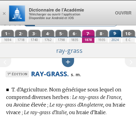
Aller au contenu
Dictionnaire de l’Académie
OUVRIR
×
Télécharger ou ouvrir l’application
Disponible sur Android et iOS
1
2
3
4
5
6
7
8
9
10
e
re
e
e
e
e
e
e
e
e
1694
1718
1740
1762
1798
1835
1878
1935
2024
E.C.
ray-grass
RAY-GRASS.
e
s. m.
7
ÉDITION
■
T. d’Agriculture.
Nom générique sous lequel on
comprend diverses herbes :
Le ray-grass de France,
ou Avoine élevée ;
Le ray-grass d’Angleterre,
ou Ivraie
vivace ;
Le ray-grass d’Italie,
ou Ivraie d’Italie.