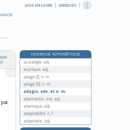
AIDE EN LIGNE
ANNEXES
AVANCÉE
aculéates, n. m. pl.
acuminé, -ée, adj.
acuponcteur, n. m.
acuponcture, n. f.
acupuncteur, n. m.
VOISINAGE ALPHABÉTIQUE
acupuncture, n. f.
tion
acutangle, adj.
5)
acyclique, adj.
adage [I], n. m.
adage [II], n. m.
adagio, adv. et n. m.
adamantin, -ine, adj.
 par
adamique, adj.
adaptabilité, n. f.
adaptable, adj.
adaptateur, -trice, n.