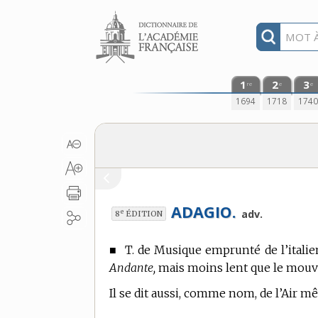
Aller au contenu
1
2
3
re
e
e
1694
1718
174
ADAGIO.
e
adv.
8
ÉDITION
■
T. de Musique
emprunté de l’italie
Andante,
mais moins lent que le mou
Il se dit aussi, comme nom, de l’Air 