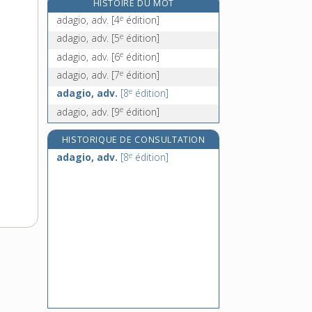
HISTOIRE DU MOT
adaptation, n. f.
e
adagio, adv.
[4
édition]
adapter, v. tr.
e
adagio, adv.
[5
édition]
e
adatis, n. m.
[6
édition]
e
adagio, adv.
[6
édition]
addenda, n. m. inv.
e
adagio, adv.
[7
édition]
e
adagio, adv.
[8
édition]
e
adagio, adv.
[9
édition]
HISTORIQUE DE CONSULTATION
e
adagio, adv.
[8
édition]