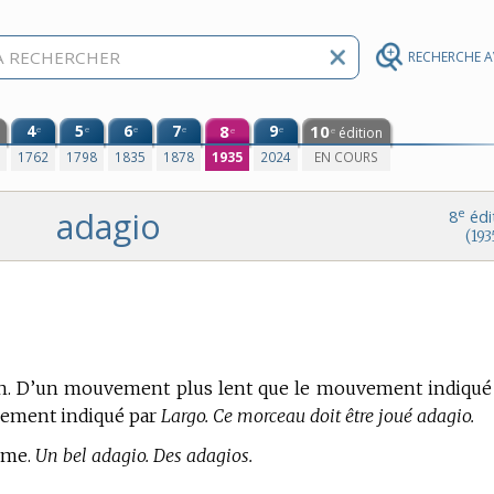
RECHERCHE 
4
5
6
7
8
9
10
e
e
e
e
e
édition
e
e
0
1762
1798
1835
1878
1935
2024
EN COURS
adagio
e
8
édi
(193
n.
D’un mouvement plus lent que le mouvement indiqué
vement indiqué par
Largo. Ce morceau doit être joué adagio.
même.
Un bel adagio. Des adagios.