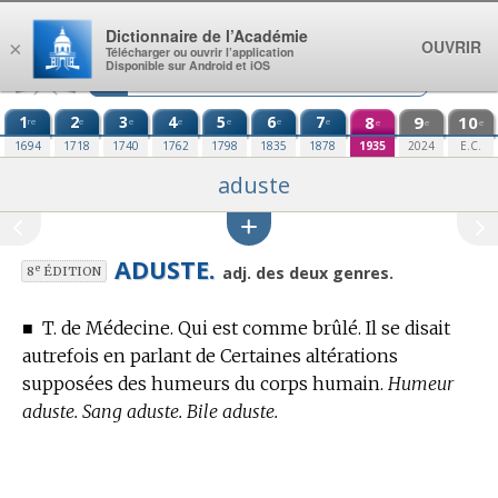
Aller au contenu
Dictionnaire de l’Académie
OUVRIR
×
Télécharger ou ouvrir l’application
Disponible sur Android et iOS
1
2
3
4
5
6
7
8
9
10
re
e
e
e
e
e
e
e
e
e
1694
1718
1740
1762
1798
1835
1878
1935
2024
E.C.
aduste
ADUSTE.
e
adj. des deux genres.
8
ÉDITION
■
T. de Médecine.
Qui est comme brûlé. Il se disait
autrefois en parlant de Certaines altérations
supposées des humeurs du corps humain.
Humeur
aduste. Sang aduste. Bile aduste.