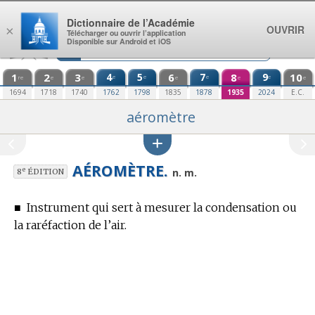
Aller au contenu
Dictionnaire de l’Académie
OUVRIR
×
Télécharger ou ouvrir l’application
Disponible sur Android et iOS
1
2
3
4
5
6
7
8
9
10
e
e
e
e
re
e
e
e
e
e
1694
1718
1740
1762
1798
1835
1878
1935
2024
E.C.
aéromètre
AÉROMÈTRE.
e
n. m.
8
ÉDITION
■
Instrument qui sert à mesurer la condensation ou
la raréfaction de l’air.