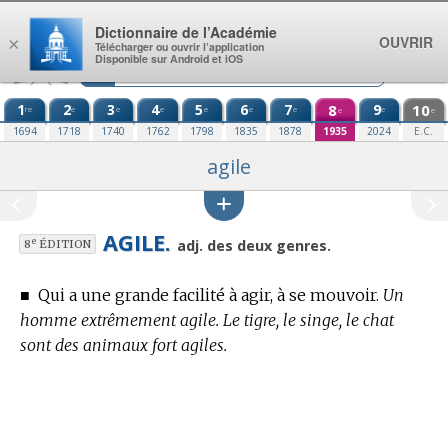
Aller au contenu
Dictionnaire de l’Académie
OUVRIR
×
Télécharger ou ouvrir l’application
Disponible sur Android et iOS
1
2
3
4
5
6
7
8
9
10
re
e
e
e
e
e
e
e
e
e
1694
1718
1740
1762
1798
1835
1878
1935
2024
E.C.
agile
AGILE.
e
adj. des deux genres.
8
ÉDITION
■
Qui a une grande facilité à agir, à se mouvoir.
Un
homme extrêmement agile. Le tigre, le singe, le chat
sont des animaux fort agiles.