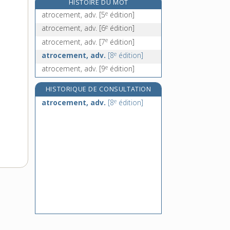
HISTOIRE DU MOT
attabler, v. tr. et pron.
e
atrocement, adv.
[5
édition]
attachant, -ante, adj.
e
atrocement, adv.
[6
édition]
attache, n. f.
e
atrocement, adv.
[7
édition]
attaché, -ée, n.
e
atrocement, adv.
[8
édition]
e
atrocement, adv.
[9
édition]
HISTORIQUE DE CONSULTATION
e
atrocement, adv.
[8
édition]