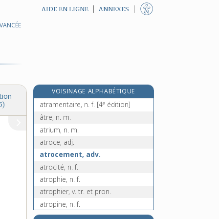
AIDE EN LIGNE
ANNEXES
AVANCÉE
e
atournaresse, n. f.
[3
édition]
e
atourner, v. tr.
[8
édition]
atout, n. m.
atoxique, adj.
atrabilaire, adj.
VOISINAGE ALPHABÉTIQUE
atrabile, n. f.
tion
e
atramentaire, n. f.
[4
édition]
5)
âtre, n. m.
atrium, n. m.
atroce, adj.
atrocement, adv.
atrocité, n. f.
atrophie, n. f.
atrophier, v. tr. et pron.
atropine, n. f.
e
atropos, n. f.
[5
édition]