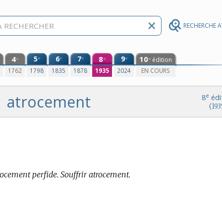
RECHERCHE 
4
5
6
7
8
9
10
e
e
e
e
édition
e
e
e
0
1762
1798
1835
1878
1935
2024
EN COURS
atrocement
e
8
édi
(193
ocement perfide. Souffrir atrocement.