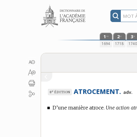
Aller au contenu
1
2
3
re
e
e
1694
1718
174
ATROCEMENT.
e
adv.
8
ÉDITION
■
D’une manière atroce.
Une action atr