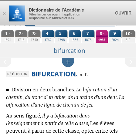
Aller au contenu
Dictionnaire de l’Académie
OUVRIR
×
Télécharger ou ouvrir l’application
Disponible sur Android et iOS
1
2
3
4
5
6
7
8
9
10
e
e
e
e
e
re
e
e
e
e
1694
1718
1740
1762
1798
1835
1878
1935
2024
E.C.
bifurcation
BIFURCATION.
e
n. f.
8
ÉDITION
■
Division en deux branches.
La bifurcation d’un
chemin, du tronc d’un arbre, de la racine d’une dent. La
bifurcation d’une ligne de chemin de fer.
Au sens figuré,
Il y a bifurcation dans
l’enseignement à partir de telle classe,
Les élèves
peuvent, à partir de cette classe, opter entre tels