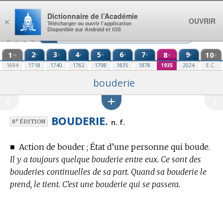
Aller au contenu
Dictionnaire de l’Académie
OUVRIR
×
Télécharger ou ouvrir l’application
Disponible sur Android et iOS
1
2
3
4
5
6
7
8
9
10
e
e
e
e
e
e
e
re
e
e
1694
1718
1740
1762
1798
1835
1878
1935
2024
E.C.
bouderie
BOUDERIE.
e
n. f.
8
ÉDITION
■
Action de bouder ; État d’une personne qui boude.
Il y a toujours quelque bouderie entre eux. Ce sont des
bouderies continuelles de sa part. Quand sa bouderie le
prend, le tient. C’est une bouderie qui se passera.