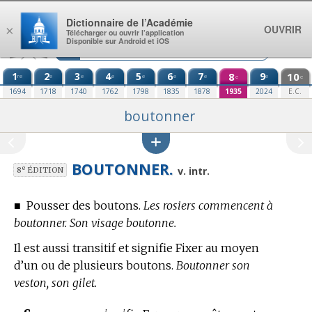
Aller au contenu
Dictionnaire de l’Académie
OUVRIR
×
Télécharger ou ouvrir l’application
Disponible sur Android et iOS
1
2
3
4
5
6
7
8
9
10
re
e
e
e
e
e
e
e
e
e
1694
1718
1740
1762
1798
1835
1878
1935
2024
E.C.
boutonner
BOUTONNER.
e
v. intr.
8
ÉDITION
■
Pousser des boutons.
Les rosiers commencent à
boutonner. Son visage boutonne.
Il est aussi transitif et signifie Fixer au moyen
d’un ou de plusieurs boutons.
Boutonner son
veston, son gilet.