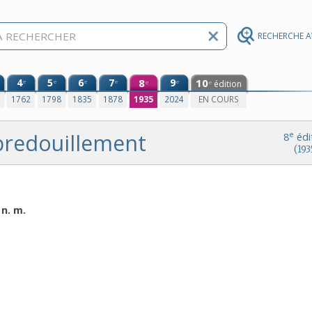
RECHERCHE 
4
5
6
7
8
9
10
e
e
e
e
e
édition
e
e
0
1762
1798
1835
1878
1935
2024
EN COURS
bredouillement
e
8
édi
(193
n. m.