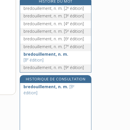
HISTOIRE DU MOT
e
bregin, n. m.
[7
édition]
e
bredouillement, n. m.
[2
édition]
bréhaigne, adj.
e
bredouillement, n. m.
[3
édition]
brelan, n. m.
e
bredouillement, n. m.
[4
édition]
brelander, v. intr.
e
bredouillement, n. m.
[5
édition]
e
bredouillement, n. m.
[6
édition]
e
bredouillement, n. m.
[7
édition]
bredouillement, n. m.
e
[8
édition]
e
bredouillement, n. m.
[9
édition]
HISTORIQUE DE CONSULTATION
e
bredouillement, n. m.
[8
édition]