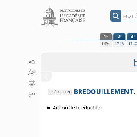
Aller au contenu
1
2
3
e
e
re
1694
1718
174
BREDOUILLEMENT.
e
8
ÉDITION
■
Action de bredouiller.