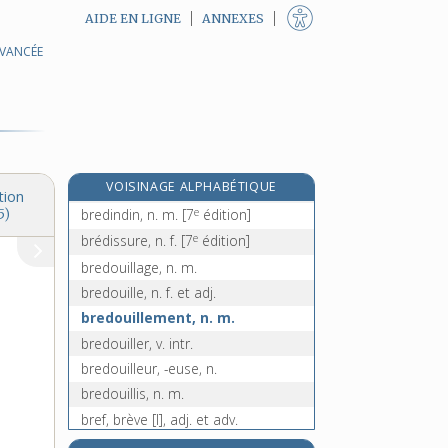
AIDE EN LIGNE
ANNEXES
AVANCÉE
brebis, n. f.
brèche [I], n. f.
brèche [II], n. f.
brèche-dent, adj. inv.
bréchet, n. m.
e
VOISINAGE ALPHABÉTIQUE
bredi-breda, loc. adv.
[8
édition]
tion
e
bredindin, n. m.
[7
édition]
5)
e
brédissure, n. f.
[7
édition]
bredouillage, n. m.
bredouille, n. f. et adj.
bredouillement, n. m.
bredouiller, v. intr.
bredouilleur, -euse, n.
bredouillis, n. m.
bref, brève [I], adj. et adv.
bref [II], n. m.