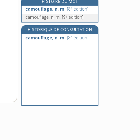
HISTOIRE DU MOT
campagnol, n. m.
e
camouflage, n. m.
[8
édition]
campane, n. f.
e
camouflage, n. m.
[9
édition]
campanile, n. m.
campanilisme, n. m.
HISTORIQUE DE CONSULTATION
e
camouflage, n. m.
[8
édition]