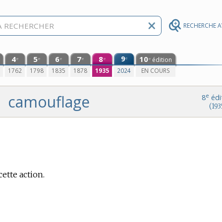
RECHERCHE 
4
5
6
7
8
9
10
e
édition
e
e
e
e
e
e
0
1762
1798
1835
1878
1935
2024
EN COURS
camouflage
e
8
édi
(193
ette action.