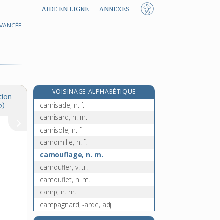
AIDE EN LIGNE
ANNEXES
AVANCÉE
camion [II], n. m.
camion-citerne, n. m.
camionnage, n. m.
camionner, v. tr.
camionnette, n. f.
VOISINAGE ALPHABÉTIQUE
camionneur, n. m.
tion
camisade, n. f.
5)
camisard, n. m.
camisole, n. f.
camomille, n. f.
camouflage, n. m.
camoufler, v. tr.
camouflet, n. m.
camp, n. m.
campagnard, -arde, adj.
campagne, n. f.