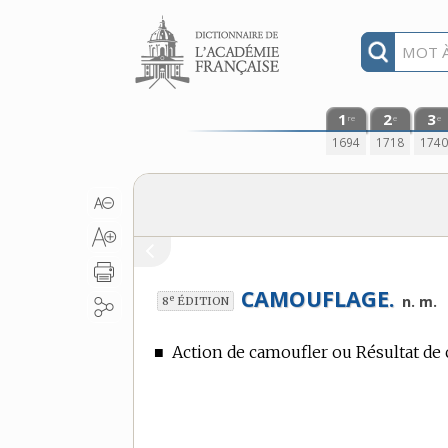
Aller au contenu
1
2
3
re
e
e
1694
1718
174
CAMOUFLAGE.
e
n. m.
8
ÉDITION
■
Action de camoufler ou Résultat de c