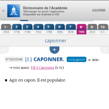
Aller au contenu
Dictionnaire de l’Académie
OUVRIR
×
Télécharger ou ouvrir l’application
Disponible sur Android et iOS
1
2
3
4
5
6
7
8
9
10
e
e
e
e
e
e
re
e
e
e
1694
1718
1740
1762
1798
1835
1878
1935
2024
E.C.
caponner
CAPONNER.
[I.]
conjugaison
e
v. intr.
8
ÉDITION
↪
voir aussi :
[II.]
Caponner
(v. tr.)
■
Agir en capon. Il est populaire.