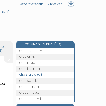
AIDE EN LIGNE
ANNEXES
AVANCÉE
chapelier, -ière, n.
chapelle, n. f.
e
chapellenie, n. f.
[7
édition]
chapellerie, n. f.
chapelure, n. f.
VOISINAGE ALPHABÉTIQUE
chaperon, n. m.
tion
chaperonner, v. tr.
5)
chapier, n. m.
chapiteau, n. m.
chapitre, n. m.
chapitrer, v. tr.
chapka, n. f.
 son
chapon, n. m.
chaponneau, n. m.
chaponner, v. tr.
e
chaponnière, n. f.
[8
édition]