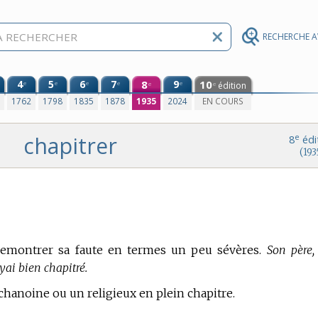
RECHERCHE 
4
5
6
7
8
9
10
e
e
e
e
e
édition
e
e
0
1762
1798
1835
1878
1935
2024
EN COURS
chapitrer
e
8
édi
(193
emontrer sa faute en termes un peu sévères.
Son père,
oyai bien chapitré.
 chanoine ou un religieux en plein chapitre.