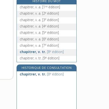
HISTOIRE DU MOT
chaptalisation, n. f.
re
chapitrer, v. a.
[1
édition]
chaptaliser, v. tr.
e
chapitrer, v. a.
[2
édition]
chaque, adj. indéf. sing.
e
chapitrer, v. a.
[3
édition]
char, n. m.
e
chapitrer, v. a.
[4
édition]
e
chapitrer, v. a.
[5
édition]
e
chapitrer, v. a.
[6
édition]
e
chapitrer, v. a.
[7
édition]
e
chapitrer, v. tr.
[8
édition]
e
chapitrer, v. tr.
[9
édition]
HISTORIQUE DE CONSULTATION
e
chapitrer, v. tr.
[8
édition]