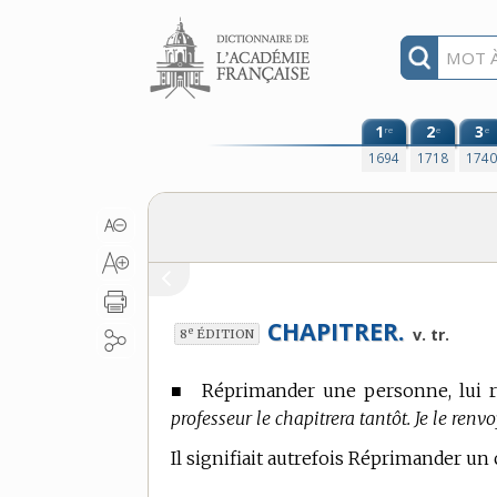
Aller au contenu
1
2
3
re
e
e
1694
1718
174
CHAPITRER.
e
v. tr.
8
ÉDITION
■
Réprimander une personne, lui r
professeur le chapitrera tantôt. Je le renv
Il signifiait autrefois Réprimander un