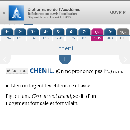
Aller au contenu
Dictionnaire de l’Académie
OUVRIR
×
Télécharger ou ouvrir l’application
Disponible sur Android et iOS
1
2
3
4
5
6
7
8
9
10
re
e
e
e
e
e
e
e
e
e
1694
1718
1740
1762
1798
1835
1878
1935
2024
E.C.
chenil
CHENIL.
l.
(On ne prononce pas l’
)
e
n. m.
8
ÉDITION
■
Lieu où logent les chiens de chasse.
Fig. et fam.,
C’est un vrai chenil,
se dit d’un
Logement fort sale et fort vilain.