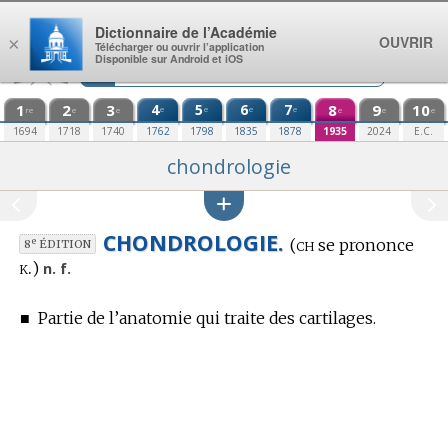
Aller au contenu
Dictionnaire de l’Académie
OUVRIR
×
Télécharger ou ouvrir l’application
Disponible sur Android et iOS
1
2
3
4
5
6
7
8
9
10
e
e
e
e
re
e
e
e
e
e
1694
1718
1740
1762
1798
1835
1878
1935
2024
E.C.
chondrologie
CHONDROLOGIE.
ch
(
se prononce
e
8
ÉDITION
k.
)
n. f.
■
Partie de l’anatomie qui traite des cartilages.