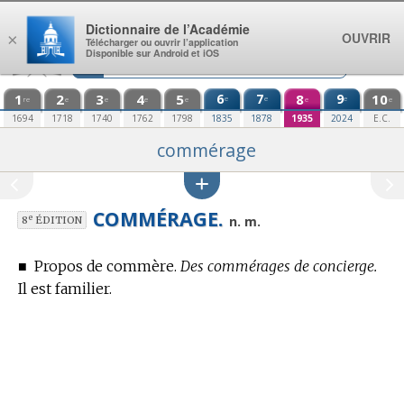
Aller au contenu
Dictionnaire de l’Académie
OUVRIR
×
Télécharger ou ouvrir l’application
Disponible sur Android et iOS
1
2
3
4
5
6
7
8
9
10
e
e
e
re
e
e
e
e
e
e
1694
1718
1740
1762
1798
1835
1878
1935
2024
E.C.
commérage
COMMÉRAGE.
e
n. m.
8
ÉDITION
■
Propos de commère.
Des commérages de concierge.
Il est familier.