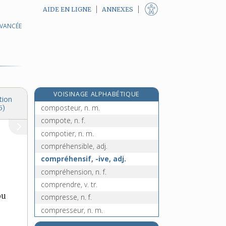
AIDE EN LIGNE
ANNEXES
AVANCÉE
composition, n. f.
compost, n. m.
compostage [I], n. m.
compostage [II], n. m.
composter [I], v. tr.
VOISINAGE ALPHABÉTIQUE
composter [II], v. tr.
tion
composteur, n. m.
5)
compote, n. f.
compotier, n. m.
compréhensible, adj.
compréhensif, -ive, adj.
compréhension, n. f.
comprendre, v. tr.
ou
compresse, n. f.
compresseur, n. m.
compressibilité, n. f.