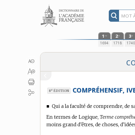
Aller au contenu
1
2
3
re
e
e
1694
1718
174
c
COMPRÉHENSIF, IVE
e
8
ÉDITION
■
Qui a la faculté de comprendre, de sai
En
termes de Logique,
Terme compréhe
moins grand d’êtres, de choses, d’idée