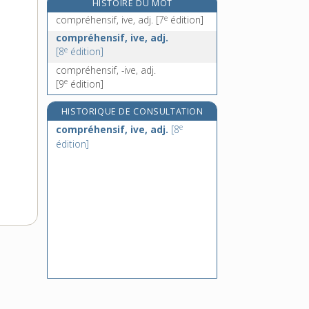
HISTOIRE DU MOT
compressible, adj.
e
compréhensif, ive, adj.
[7
édition]
compressif, -ive, adj.
compréhensif, ive, adj.
compression, n. f.
e
[8
édition]
comprimé, n. m.
compréhensif, -ive, adj.
e
[9
édition]
HISTORIQUE DE CONSULTATION
e
compréhensif, ive, adj.
[8
édition]