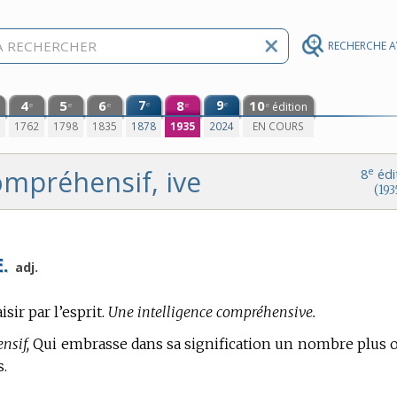
RECHERCHE 
4
5
6
7
8
9
10
e
e
édition
e
e
e
e
e
0
1762
1798
1835
1878
1935
2024
EN COURS
ompréhensif, ive
e
8
édi
(193
.
adj.
sir par l’esprit.
Une intelligence compréhensive.
nsif,
Qui embrasse dans sa signification un nombre plus 
s.