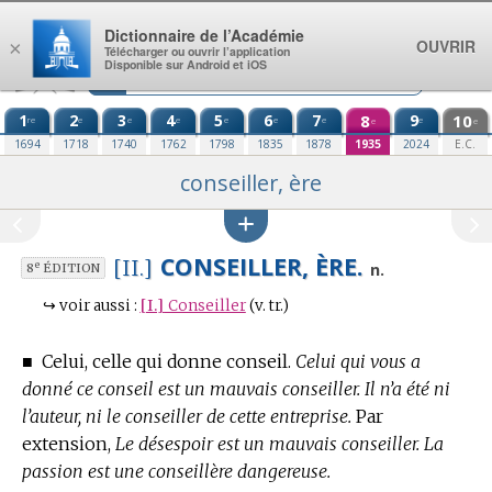
Aller au contenu
Dictionnaire de l’Académie
OUVRIR
×
Télécharger ou ouvrir l’application
Disponible sur Android et iOS
1
2
3
4
5
6
7
8
9
10
re
e
e
e
e
e
e
e
e
e
1694
1718
1740
1762
1798
1835
1878
1935
2024
E.C.
conseiller, ère
CONSEILLER, ÈRE.
[II.]
e
n.
8
ÉDITION
↪
voir aussi :
[I.]
Conseiller
(v. tr.)
■
Celui, celle qui donne conseil.
Celui qui vous a
donné ce conseil est un mauvais conseiller. Il n’a été ni
l’auteur, ni le conseiller de cette entreprise.
Par
extension,
Le désespoir est un mauvais conseiller. La
passion est une conseillère dangereuse.