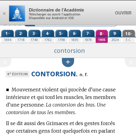
Aller au contenu
Dictionnaire de l’Académie
OUVRIR
×
Télécharger ou ouvrir l’application
Disponible sur Android et iOS
1
2
3
4
5
6
7
8
9
10
re
e
e
e
e
e
e
e
e
e
1694
1718
1740
1762
1798
1835
1878
1935
2024
E.C.
contorsion
CONTORSION.
e
n. f.
8
ÉDITION
■
Mouvement violent qui procède d’une cause
intérieure et qui tord les muscles, les membres
d’une personne.
La contorsion des bras. Une
contorsion de tous les membres.
Il se dit aussi des Grimaces et des gestes forcés
que certaines gens font quelquefois en parlant