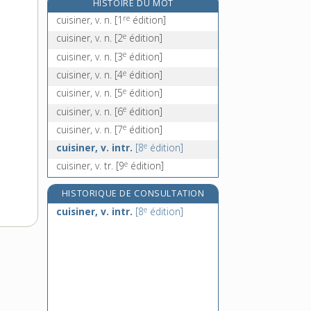
HISTOIRE DU MOT
cuissarde, n. f.
re
cuisiner, v. n.
[1
édition]
cuisse, n. f.
e
cuisiner, v. n.
[2
édition]
cuisseau, n. m.
e
cuisiner, v. n.
[3
édition]
cuisse-de-nymphe, n. f.
e
cuisiner, v. n.
[4
édition]
e
cuisiner, v. n.
[5
édition]
e
cuisiner, v. n.
[6
édition]
e
cuisiner, v. n.
[7
édition]
e
cuisiner, v. intr.
[8
édition]
e
cuisiner, v. tr.
[9
édition]
HISTORIQUE DE CONSULTATION
e
cuisiner, v. intr.
[8
édition]