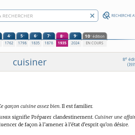
RECHERCHE 
4
5
6
7
8
9
10
e
e
e
e
e
édition
e
e
0
1762
1798
1835
1878
1935
2024
EN COURS
cuisiner
e
8
édi
(193
Ce garçon cuisine assez bien.
Il est familier.
siner
signifie Préparer clandestinement.
Cuisiner une affair
luencer de façon à l’amener à l’état d’esprit qu’on désire.