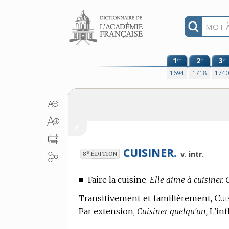
Aller au contenu
1
2
3
re
e
e
1694
1718
174
CUISINER.
e
v. intr.
8
ÉDITION
■
Faire la cuisine.
Elle aime à cuisiner. 
Cui
Transitivement et familièrement,
Par extension,
Cuisiner quelqu’un,
L’inf