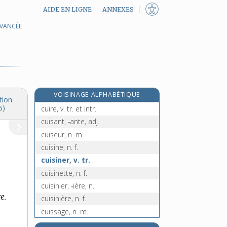
AIDE EN LIGNE
ANNEXES
AVANCÉE
cuirasse, n. f.
cuirassé, -ée, adj.
cuirassement, n. m.
cuirasser, v. tr.
cuirassier, n. m.
e
VOISINAGE ALPHABÉTIQUE
cuir-bouilli, n. m.
[3
édition]
tion
cuire, v. tr. et intr.
5)
cuisant, -ante, adj.
cuiseur, n. m.
cuisine, n. f.
cuisiner, v. tr.
cuisinette, n. f.
cuisinier, -ière, n.
e.
cuisinière, n. f.
cuissage, n. m.
cuissard, n. m.