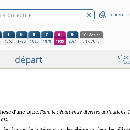
RECHERCHE 
4
5
6
7
8
9
10
e
e
e
e
e
édition
e
e
0
1762
1798
1835
1878
1935
2024
EN COURS
départ
e
8
édi
(193
chose d’une autre.
Faire le départ entre diverses attributions. 
ais.
 de Chimie,
de la Séparation des éléments dans les alliag