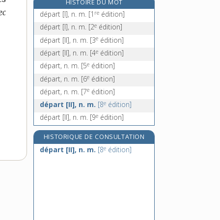
HISTOIRE DU MOT
départir, v. tr. et pron.
ec
re
départ [I], n. m.
[1
édition]
dépassant, n. m.
e
départ [I], n. m.
[2
édition]
dépassement, n. m.
e
départ [II], n. m.
[3
édition]
dépasser, v. tr.
e
départ [II], n. m.
[4
édition]
e
départ, n. m.
[5
édition]
e
départ, n. m.
[6
édition]
e
départ, n. m.
[7
édition]
e
départ [II], n. m.
[8
édition]
e
départ [II], n. m.
[9
édition]
HISTORIQUE DE CONSULTATION
e
départ [II], n. m.
[8
édition]