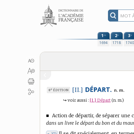
Aller au contenu
1
2
3
re
e
e
1694
1718
174
DÉPART.
[II.]
e
n. m.
8
ÉDITION
↪
voir aussi :
[I.]
Départ
(n. m.)
■
Action de départir, de séparer une 
dans un livre le départ du bon et du mauv
Il se dit spécialement, en
termes