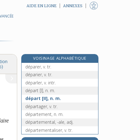
AIDE EN LIGNE
ANNEXES
AVANCÉE
dépaquetage, n. m.
dépaqueter, v. tr.
déparasitage, n. m.
déparasiter, v. tr.
dépareillé, -ée, adj.
VOISINAGE ALPHABÉTIQUE
dépareiller, v. tr.
tion
déparer, v. tr.
5)
déparier, v. tr.
déparler, v. intr.
départ [I], n. m.
départ [II], n. m.
départager, v. tr.
département, n. m.
Faire
départemental, -ale, adj.
départementaliser, v. tr.
e
départie, n. f.
[7
édition]
es