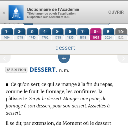
Aller au contenu
Dictionnaire de l’Académie
OUVRIR
×
Télécharger ou ouvrir l’application
Disponible sur Android et iOS
1
2
3
4
5
6
7
8
9
10
re
e
e
e
e
e
e
e
e
e
1694
1718
1740
1762
1798
1835
1878
1935
2024
E.C.
dessert
DESSERT.
e
n. m.
8
ÉDITION
■
Ce qu’on sert, ce qui se mange à la fin du repas,
comme le fruit, le fromage, les confitures, la
pâtisserie.
Servir le dessert. Manger une poire, du
fromage à son dessert, pour son dessert. Assiettes à
dessert.
Il se dit, par extension, du Moment où le dessert