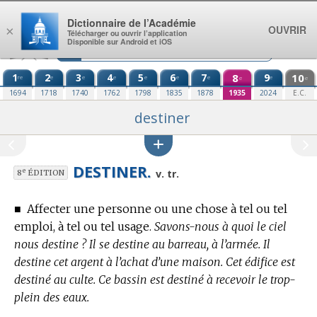
Aller au contenu
Dictionnaire de l’Académie
OUVRIR
×
Télécharger ou ouvrir l’application
Disponible sur Android et iOS
1
2
3
4
5
6
7
8
9
10
re
e
e
e
e
e
e
e
e
e
1694
1718
1740
1762
1798
1835
1878
1935
2024
E.C.
destiner
DESTINER.
e
v. tr.
8
ÉDITION
■
Affecter une personne ou une chose à tel ou tel
emploi, à tel ou tel usage.
Savons-nous à quoi le ciel
nous destine ? Il se destine au barreau, à l’armée. Il
destine cet argent à l’achat d’une maison. Cet édifice est
destiné au culte. Ce bassin est destiné à recevoir le trop-
plein des eaux.