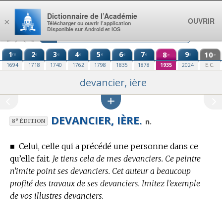
Aller au contenu
Dictionnaire de l’Académie
OUVRIR
×
Télécharger ou ouvrir l’application
Disponible sur Android et iOS
1
2
3
4
5
6
7
8
9
10
re
e
e
e
e
e
e
e
e
e
1694
1718
1740
1762
1798
1835
1878
1935
2024
E.C.
devancier, ière
DEVANCIER, IÈRE.
e
n.
8
ÉDITION
■
Celui, celle qui a précédé une personne dans ce
qu’elle fait.
Je tiens cela de mes devanciers. Ce peintre
n’imite point ses devanciers. Cet auteur a beaucoup
profité des travaux de ses devanciers. Imitez l’exemple
de vos illustres devanciers.