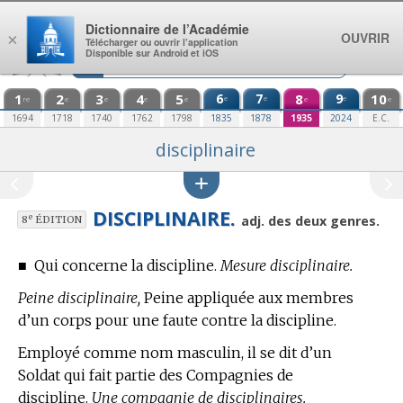
Aller au contenu
Dictionnaire de l’Académie
OUVRIR
×
Télécharger ou ouvrir l’application
Disponible sur Android et iOS
1
2
3
4
5
6
7
8
9
10
e
e
e
re
e
e
e
e
e
e
1694
1718
1740
1762
1798
1835
1878
1935
2024
E.C.
disciplinaire
DISCIPLINAIRE.
e
adj. des deux genres.
8
ÉDITION
■
Qui concerne la discipline.
Mesure disciplinaire.
Peine disciplinaire,
Peine appliquée aux membres
d’un corps pour une faute contre la discipline.
Employé comme nom masculin, il se dit d’un
Soldat qui fait partie des Compagnies de
discipline.
Une compagnie de disciplinaires.