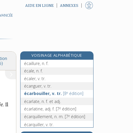
AIDE EN LIGNE
ANNEXES
AVANCÉE
écaille, n. f.
écaillé, -ée, adj.
écailler [I], v. tr.
écailler, -ère [II], n.
écailleur, n. m.
VOISINAGE ALPHABÉTIQUE
écailleux, -euse, adj.
tion
écaillure, n. f.
5)
écale, n. f.
écaler, v. tr.
écanguer, v. tr.
e
écarbouiller, v. tr.
[8
édition]
écarlate, n. f. et adj.
e.
Il
e
écarlatine, adj. f.
[7
édition]
e
écarquillement, n. m.
[7
édition]
écarquiller, v. tr.
écart [I], n. m.