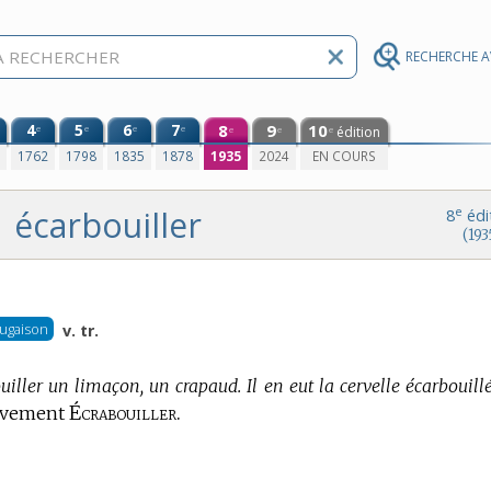
RECHERCHE 
4
5
6
7
8
9
10
e
e
e
e
édition
e
e
e
0
1762
1798
1835
1878
1935
2024
EN COURS
écarbouiller
e
8
édi
(193
ugaison
v. tr.
uiller un limaçon, un crapaud. Il en eut la cervelle écarbouillé
Écrabouiller.
sivement