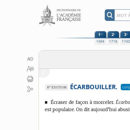
Aller au contenu
1
2
3
re
e
e
1694
1718
174
ÉCARBOUILLER.
conj
e
8
ÉDITION
■
Écraser de façon à morceler.
Écarbo
est populaire. On dit aujourd’hui abu