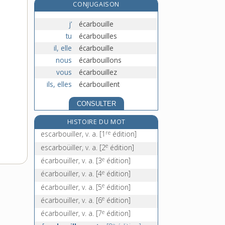
CONJUGAISON
écart [II], n. m.
écarté [I], n. m.
j’
écarbouille
tu
écarbouilles
écarté, -ée [II], adj.
il, elle
écarbouille
écartèlement, n. m.
nous
écarbouillons
vous
écarbouillez
ils, elles
écarbouillent
CONSULTER
HISTOIRE DU MOT
re
escarbouiller, v. a.
[1
édition]
e
escarboüiller, v. a.
[2
édition]
e
écarbouiller, v. a.
[3
édition]
e
écarbouiller, v. a.
[4
édition]
e
écarbouiller, v. a.
[5
édition]
e
écarbouiller, v. a.
[6
édition]
e
écarbouiller, v. a.
[7
édition]
e