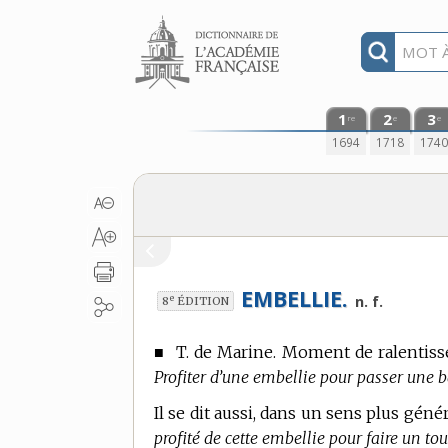
Aller au contenu
1
2
3
re
e
e
1694
1718
174
EMBELLIE.
e
n. f.
8
ÉDITION
■
T. de Marine.
Moment de ralentissem
Profiter d’une embellie pour passer une b
Il se dit aussi, dans un sens plus gén
profité de cette embellie pour faire un to