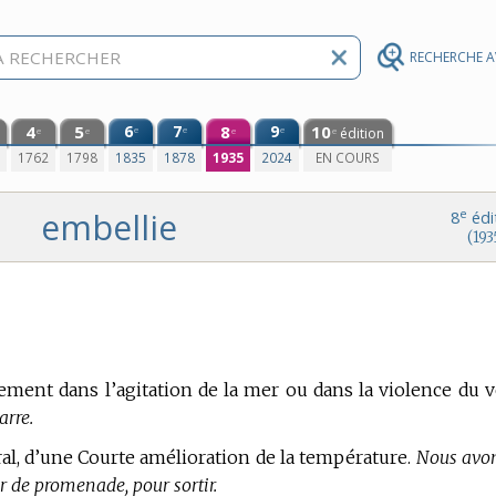
RECHERCHE 
4
5
6
7
8
9
10
e
e
e
édition
e
e
e
e
0
1762
1798
1835
1878
1935
2024
EN COURS
embellie
e
8
édi
(193
ent dans l’agitation de la mer ou dans la violence du v
arre.
éral, d’une Courte amélioration de la température.
Nous avo
ur de promenade, pour sortir.