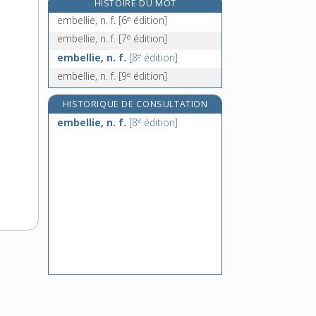
HISTOIRE DU MOT
e
[7
édition]
e
embellie, n. f.
[6
édition]
embesogné, -ée, adj.
e
embellie, n. f.
[7
édition]
e
embesogner, v.
[7
édition]
e
embellie, n. f.
[8
édition]
embêtant, -ante, adj.
e
embellie, n. f.
[9
édition]
embêté, -ée, adj.
HISTORIQUE DE CONSULTATION
e
embellie, n. f.
[8
édition]