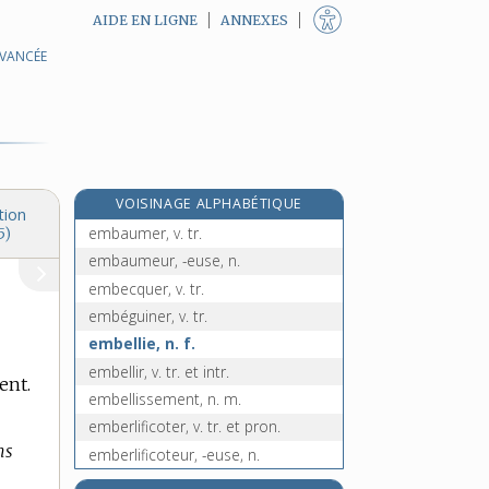
AIDE EN LIGNE
ANNEXES
AVANCÉE
embauchage, n. m.
embauche, n. f.
embaucher, v. tr. et intr.
embaucheur, -euse, n.
embauchoir, n. m.
VOISINAGE ALPHABÉTIQUE
embaumement, n. m.
tion
embaumer, v. tr.
5)
embaumeur, -euse, n.
embecquer, v. tr.
embéguiner, v. tr.
embellie, n. f.
embellir, v. tr. et intr.
ent.
embellissement, n. m.
emberlificoter, v. tr. et pron.
ns
emberlificoteur, -euse, n.
emberlucoquer s', v. pron.